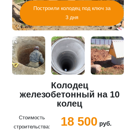
Построили колодец под ключ за
3 дня
Колодец
5
железобетонный на 10
колец
18 500
Стоимость
руб.
строительства:
с