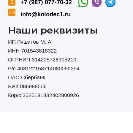
+7 (987) 077-70-32
info@kolodec1.ru
Наши реквизиты
ИП Ряшитов М. А.
ИНН 701543818322
ОГРНИП 314205728905210
Р/с 408122158714080059294
ПАО Сбербанк
БИК 086988506
Кор/с 3025181882402800926