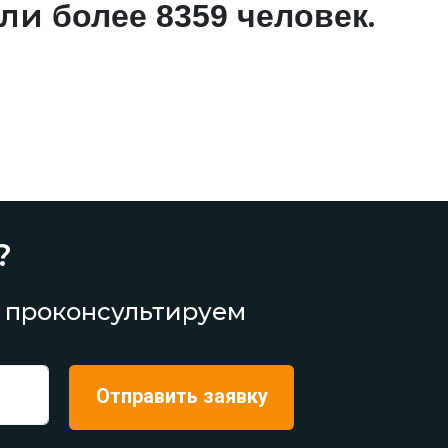
али
.
более 8359 человек
?
 проконсультируем