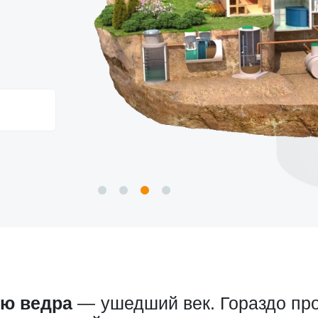
ью ведра
— ушедший век. Гораздо про